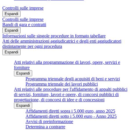
Controlli sulle imprese
Espandi
Controlli sulle imprese
Bandi di gara e contratti
Espandi
Informazioni sulle singole procedure in formato tabellare
Atti delle amministrazioni aggiudicatrici e degli enti aggiudicatori
distintamente per ogni procedura
Espandi
Atti relativi alla programmazione di lavori, opere, servizi e
forniture
Espandi
Programma triennale degli acquisiti di beni e servizi
Programma triennale dei lavori pubblici
Atti relativi alle procedure per l'affidamento di appalti pubblici
di servizi, forniture, lavori e opere, di concorsi pubblici di
progettazione, di concorsi di idee e di concessioni
Espandi
Affidamenti diretti sopra i 5.000 euro, anno 2025
Affidamenti diretti sotto i 5.000 euro - Anno 2025
Avvisi di preinformazione
Determina a contrarre