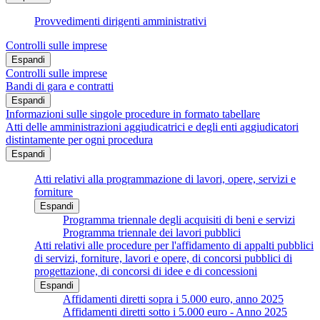
Provvedimenti dirigenti amministrativi
Controlli sulle imprese
Espandi
Controlli sulle imprese
Bandi di gara e contratti
Espandi
Informazioni sulle singole procedure in formato tabellare
Atti delle amministrazioni aggiudicatrici e degli enti aggiudicatori
distintamente per ogni procedura
Espandi
Atti relativi alla programmazione di lavori, opere, servizi e
forniture
Espandi
Programma triennale degli acquisiti di beni e servizi
Programma triennale dei lavori pubblici
Atti relativi alle procedure per l'affidamento di appalti pubblici
di servizi, forniture, lavori e opere, di concorsi pubblici di
progettazione, di concorsi di idee e di concessioni
Espandi
Affidamenti diretti sopra i 5.000 euro, anno 2025
Affidamenti diretti sotto i 5.000 euro - Anno 2025