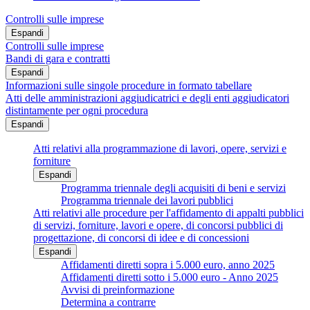
Controlli sulle imprese
Espandi
Controlli sulle imprese
Bandi di gara e contratti
Espandi
Informazioni sulle singole procedure in formato tabellare
Atti delle amministrazioni aggiudicatrici e degli enti aggiudicatori
distintamente per ogni procedura
Espandi
Atti relativi alla programmazione di lavori, opere, servizi e
forniture
Espandi
Programma triennale degli acquisiti di beni e servizi
Programma triennale dei lavori pubblici
Atti relativi alle procedure per l'affidamento di appalti pubblici
di servizi, forniture, lavori e opere, di concorsi pubblici di
progettazione, di concorsi di idee e di concessioni
Espandi
Affidamenti diretti sopra i 5.000 euro, anno 2025
Affidamenti diretti sotto i 5.000 euro - Anno 2025
Avvisi di preinformazione
Determina a contrarre