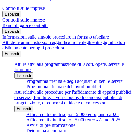
Controlli sulle imprese
Espandi
Controlli sulle imprese
Bandi di gara e contratti
Espandi
Informazioni sulle singole procedure in formato tabellare
Atti delle amministrazioni aggiudicatrici e degli enti aggiudicatori
distintamente per ogni procedura
Espandi
Atti relativi alla programmazione di lavori, opere, servizi e
forniture
Espandi
Programma triennale degli acquisiti di beni e servizi
Programma triennale dei lavori pubblici
Atti relativi alle procedure per l'affidamento di appalti pubblici
di servizi, forniture, lavori e opere, di concorsi pubblici di
progettazione, di concorsi di idee e di concessioni
Espandi
Affidamenti diretti sopra i 5.000 euro, anno 2025
Affidamenti diretti sotto i 5.000 euro - Anno 2025
Avvisi di preinformazione
Determina a contrarre