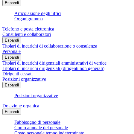
Espandi
Articolazione degli uffici
Organigramma
Telefono e posta elettronica
Consulenti e collaboratori
Espandi
Titolari di incarichi di collaborazione o consulenza
Personale
Espandi
Titolari di incarichi dirigenziali amministrativi di vertice
Titolari di incarichi dirigenziali (dirigenti non generali)
Dirigenti cessati
Posizioni organizzative
Espandi
Posizioni organizzative
Dotazione organica
Espandi
Fabbisogno di personale
Conto annuale del personale
Costo personale tempo indeterminato