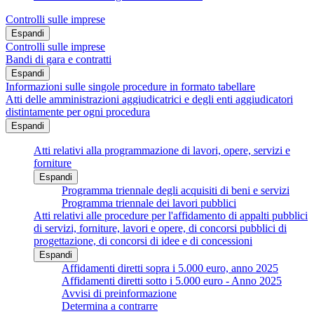
Controlli sulle imprese
Espandi
Controlli sulle imprese
Bandi di gara e contratti
Espandi
Informazioni sulle singole procedure in formato tabellare
Atti delle amministrazioni aggiudicatrici e degli enti aggiudicatori
distintamente per ogni procedura
Espandi
Atti relativi alla programmazione di lavori, opere, servizi e
forniture
Espandi
Programma triennale degli acquisiti di beni e servizi
Programma triennale dei lavori pubblici
Atti relativi alle procedure per l'affidamento di appalti pubblici
di servizi, forniture, lavori e opere, di concorsi pubblici di
progettazione, di concorsi di idee e di concessioni
Espandi
Affidamenti diretti sopra i 5.000 euro, anno 2025
Affidamenti diretti sotto i 5.000 euro - Anno 2025
Avvisi di preinformazione
Determina a contrarre