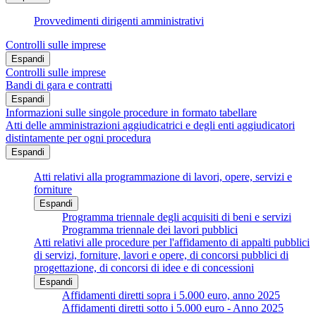
Provvedimenti dirigenti amministrativi
Controlli sulle imprese
Espandi
Controlli sulle imprese
Bandi di gara e contratti
Espandi
Informazioni sulle singole procedure in formato tabellare
Atti delle amministrazioni aggiudicatrici e degli enti aggiudicatori
distintamente per ogni procedura
Espandi
Atti relativi alla programmazione di lavori, opere, servizi e
forniture
Espandi
Programma triennale degli acquisiti di beni e servizi
Programma triennale dei lavori pubblici
Atti relativi alle procedure per l'affidamento di appalti pubblici
di servizi, forniture, lavori e opere, di concorsi pubblici di
progettazione, di concorsi di idee e di concessioni
Espandi
Affidamenti diretti sopra i 5.000 euro, anno 2025
Affidamenti diretti sotto i 5.000 euro - Anno 2025