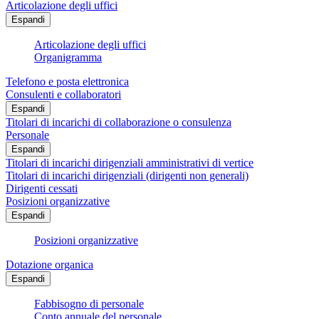
Articolazione degli uffici
Espandi
Articolazione degli uffici
Organigramma
Telefono e posta elettronica
Consulenti e collaboratori
Espandi
Titolari di incarichi di collaborazione o consulenza
Personale
Espandi
Titolari di incarichi dirigenziali amministrativi di vertice
Titolari di incarichi dirigenziali (dirigenti non generali)
Dirigenti cessati
Posizioni organizzative
Espandi
Posizioni organizzative
Dotazione organica
Espandi
Fabbisogno di personale
Conto annuale del personale