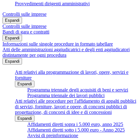
Provvedimenti dirigenti amministrativi
Controlli sulle imprese
Espandi
Controlli sulle imprese
Bandi di gara e contratti
Espandi
Informazioni sulle singole procedure in formato tabellare
Atti delle amministrazioni aggiudicatrici e degli enti aggiudicatori
distintamente per ogni procedura
Espandi
Atti relativi alla programmazione di lavori, opere, servizi e
forniture
Espandi
Programma triennale degli acquisiti di beni e servizi
Programma triennale dei lavori pubblici
Atti relativi alle procedure per l'affidamento di appalti pubblici
di servizi, forniture, lavori e opere, di concorsi pubblici di
progettazione, di concorsi di idee e di concessioni
Espandi
Affidamenti diretti sopra i 5.000 euro, anno 2025
Affidamenti diretti sotto i 5.000 euro - Anno 2025
Avvisi di preinformazione