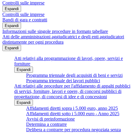
Controlli sulle imprese
Espandi
Controlli sulle imprese
Bandi di gara e contratti
Espandi
Informazioni sulle singole procedure in formato tabellare
Atti delle amministrazioni aggiudicatrici e degli enti aggiudicatori
distintamente per ogni procedura
Espandi
Atti relativi alla programmazione di lavori, opere, servizi e
forniture
Espandi
Programma triennale degli acquisiti di beni e servizi
Programma triennale dei lavori pubblici
Atti relativi alle procedure per l'affidamento di appalti pubblici
di servizi, forniture, lavori e opere, di concorsi pubblici di
progettazione, di concorsi di idee e di concessioni
Espandi
Affidamenti diretti sopra i 5.000 euro, anno 2025
Affidamenti diretti sotto i 5.000 euro - Anno 2025
Avvisi di preinformazione
Determina a contrarre
Delibera a contrarre per procedura negoziata senza